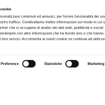
nto fra uomini e donne nel lavoro. Il nuovo testo rafforza il principio
 cookie
 uomini deve essere assicurata in tutti i campi, compresi quelli
rsonalizzare contenuti ed annunci, per fornire funzionalità dei soc
agnandolo con sanzioni più severe. Tra le novità, si segnala infatti
ostro traffico. Condividiamo inoltre informazioni sul modo in cui u
ri di lavoro fino a 50 mila Euro di multa ovvero l’arresto fino a sei
partner che si occupano di analisi dei dati web, pubblicità e social
combinarle con altre informazioni che ha fornito loro o che hanno
i loro servizi. Acconsenta ai nostri cookie se continua ad utilizzar
i per la pensione di vecchiaia (60 anni) hanno diritto a proseguire il
);
esso lavoro o per lavoro al quale è attribuito un valore uguale;
mento scatta dalla comunicazione della proposta di adozione o dalla
er ricevere la proposta di abbinamento. Il divieto dura poi fino a un
Preferenze
Statistiche
Marketing
re;
ecifiche (codici di condotta, linee guida e buone prassi) per giocare
rma di discriminazione nelle forme pensionistiche complementari,
restazioni. Alla Covip il potere di verificare i dati attuali dei Fondi
riminazione tra sessi in materia di aggiornamento professionale e