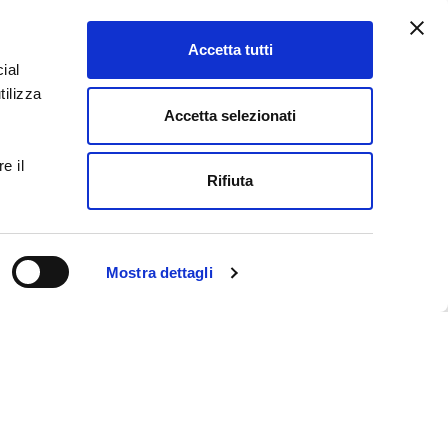
Accetta tutti
ial
Insights
tilizza
Tutti gli insights
Accetta selezionati
Giurisprudenza
e il
Lo sai che
Rifiuta
Normativa
Prassi
Pubblicazioni
Mostra dettagli
News