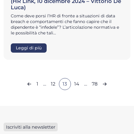
(HR Link, 10 dicembre 2024 – Vittorio De
Luca)
Come deve porsi l’HR di fronte a situazioni di data
breach e comportamenti che fanno capire che il
dipendente è “infedele”? L’articolazione normativa e
le possibilità che tali…
Leggi di più
1
…
12
13
14
…
78
Iscriviti alla newsletter