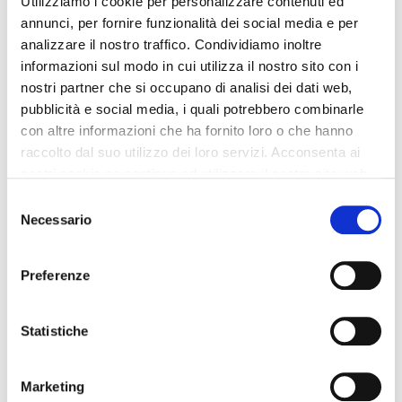
Utilizziamo i cookie per personalizzare contenuti ed
Con la sentenza n. 31866/2024, la Corte di Cassazione
annunci, per fornire funzionalità dei social media e per
ha chiarito i confini della giusta causa di
analizzare il nostro traffico. Condividiamo inoltre
licenziamento connessa a condotte extralavorative. Il
fatto affrontato La vicenda riguarda…
informazioni sul modo in cui utilizza il nostro sito con i
nostri partner che si occupano di analisi dei dati web,
pubblicità e social media, i quali potrebbero combinarle
Leggi di più
con altre informazioni che ha fornito loro o che hanno
raccolto dal suo utilizzo dei loro servizi. Acconsenta ai
nostri cookie se continua ad utilizzare il nostro sito web.
Selezione
08/01/2025
Insights, News
Necessario
del
consenso
Penalmente sanzionabile il responsabile
Preferenze
che accede al sistema informatico con le
credenziali del sottoposto
“Viola le direttive (quand’anche implicite, ma chiare)
Statistiche
del datore di lavoro il dipendente che, pur in
posizione gerarchicamente sovraordinata rispetto al
titolare delle credenziali di accesso ad un…
Marketing