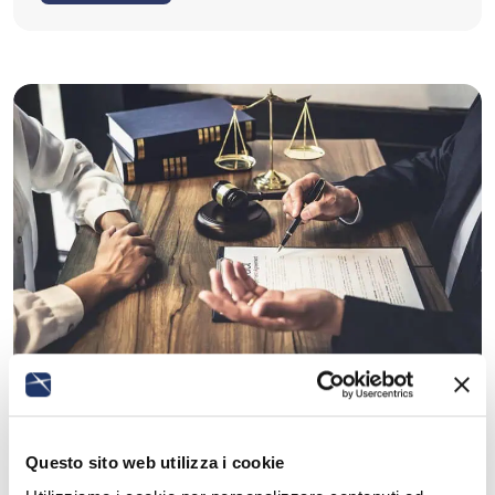
09/01/2025
Insights, News
Licenziamento per giusta causa per
Questo sito web utilizza i cookie
condotte extralavorative