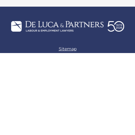
Sitemap
Privacy policy
Cookie policy
Preferenze Cookie
P.IVA 12621700157
Largo A. Toscanini, 1 20122 Milano (MI)
+39 02.365.565.1
info@delucapartners.it