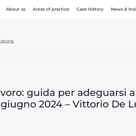
About us
Areas of practice
Case History
News & Ins
cations
voro: guida per adeguarsi al
 giugno 2024 – Vittorio De L