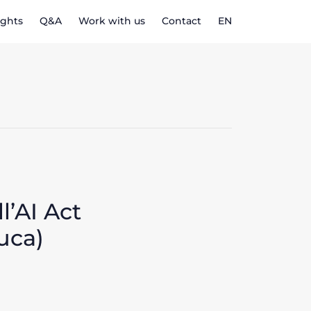
ights
Q&A
Work with us
Contact
EN
l’AI Act
uca)